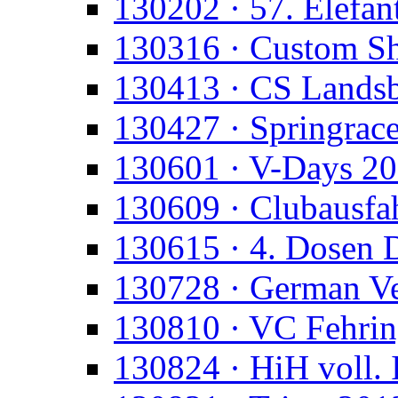
130202 · 57. Elefan
130316 · Custom S
130413 · CS Lands
130427 · Springrac
130601 · V-Days 2
130609 · Clubausfa
130615 · 4. Dosen 
130728 · German Ve
130810 · VC Fehri
130824 · HiH voll. 