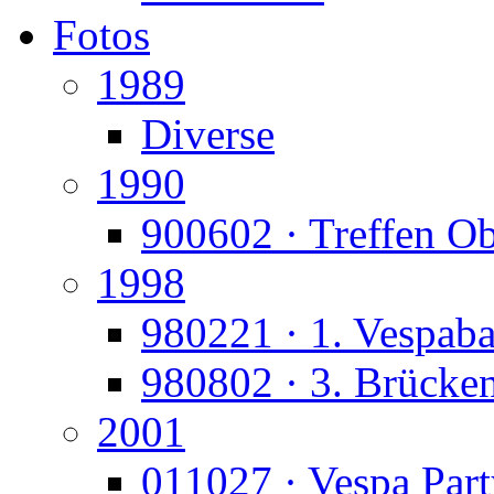
Fotos
1989
Diverse
1990
900602 · Treffen O
1998
980221 · 1. Vespaba
980802 · 3. Brücke
2001
011027 · Vespa Part