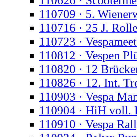
110626 · Scootermei
110709 · 5. Wienerw
110716 · 25 J. Roll
110723 · Vespameet
110812 · Vespen Pl
110820 · 12 Brücke
110826 · 12. Int. Tr
110903 · Vespa Man
110904 · HiH voll. 
110910 · Vespa Ral