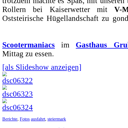
trotzdem machte es Spaß, mit unseren b
Rollern bei Kaiserwetter mit
V-M
Oststeirische Hügellandschaft zu gon
Scootermaniacs
im
Gasthaus Gru
Mittag zu essen.
[als Slideshow anzeigen]
Berichte
,
Fotos
ausfahrt
,
steiermark