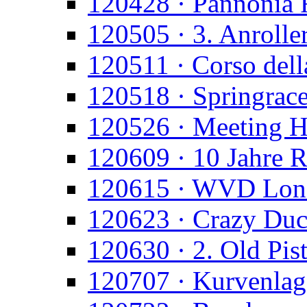
120428 · Pannonia 
120505 · 3. Anroll
120511 · Corso dell
120518 · Springrac
120526 · Meeting H
120609 · 10 Jahre
120615 · WVD Lon
120623 · Crazy Du
120630 · 2. Old Pis
120707 · Kurvenlag