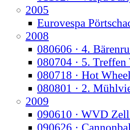
2005
Eurovespa Pörtscha
2008
080606 · 4. Bärenr
080704 · 5. Treffen
080718 · Hot Whee
080801 · 2. Mühlvie
2009
090610 · WVD Zell
090626 · Cannonbal