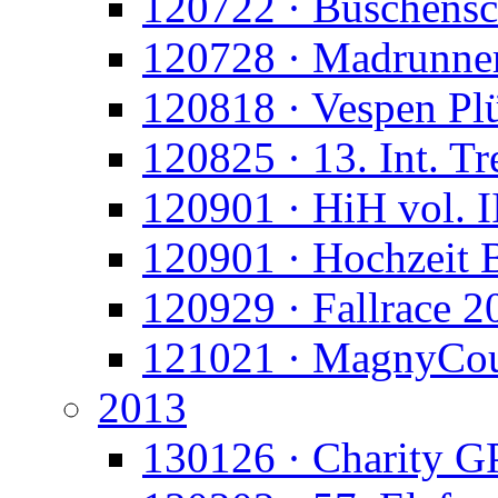
120722 · Buschens
120728 · Madrunne
120818 · Vespen Pl
120825 · 13. Int. Tr
120901 · HiH vol. I
120901 · Hochzeit
120929 · Fallrace 2
121021 · MagnyCo
2013
130126 · Charity G