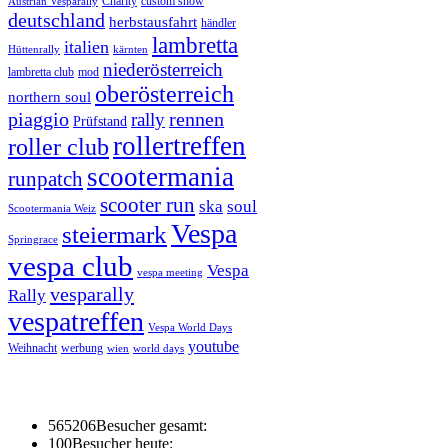
Charity
custom show
Austrian Vesparally
deutschland
herbstausfahrt
händler
lambretta
italien
Hüttenrally
kärnten
niederösterreich
lambretta club
mod
oberösterreich
northern soul
piaggio
rennen
rally
Prüfstand
rollertreffen
roller club
scootermania
runpatch
scooter run
ska
soul
Scootermania Weiz
Vespa
steiermark
Springrace
vespa club
Vespa
vespa meeting
vesparally
Rally
vespatreffen
Vespa World Days
youtube
Weihnacht
werbung
wien
world days
565206
Besucher gesamt:
100
Besucher heute: