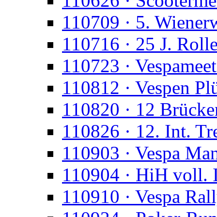
110626 · Scootermei
110709 · 5. Wienerw
110716 · 25 J. Roll
110723 · Vespameet
110812 · Vespen Pl
110820 · 12 Brücke
110826 · 12. Int. Tr
110903 · Vespa Man
110904 · HiH voll. 
110910 · Vespa Ral