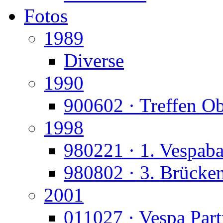
Fotos
1989
Diverse
1990
900602 · Treffen O
1998
980221 · 1. Vespaba
980802 · 3. Brücke
2001
011027 · Vespa Part