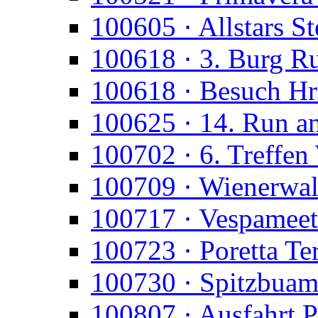
100605 · Allstars St
100618 · 3. Burg R
100618 · Besuch Hr
100625 · 14. Run a
100702 · 6. Treffen
100709 · Wienerwald
100717 · Vespameet
100723 · Poretta T
100730 · Spitzbua
100807 · Ausfahrt P