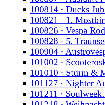
100814 · Ducks Jub
100821 · 1. Mostbi
100826 · Vespa Rod
100828 · 5. Trauns
100904 · Austroves
101002 · Scooteros
101010 · Sturm & 
101127 · Nighter A
101211 · Soulweek.
101218 · Weihnacht