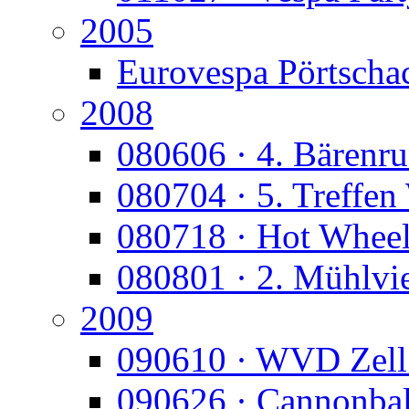
2005
Eurovespa Pörtscha
2008
080606 · 4. Bärenr
080704 · 5. Treffen
080718 · Hot Whee
080801 · 2. Mühlvie
2009
090610 · WVD Zell
090626 · Cannonbal