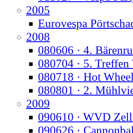
2005
Eurovespa Pörtscha
2008
080606 · 4. Bärenr
080704 · 5. Treffen
080718 · Hot Whee
080801 · 2. Mühlvie
2009
090610 · WVD Zell
090626 · Cannonbal