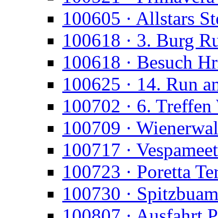
100605 · Allstars St
100618 · 3. Burg R
100618 · Besuch Hr
100625 · 14. Run a
100702 · 6. Treffen
100709 · Wienerwald
100717 · Vespameet
100723 · Poretta T
100730 · Spitzbua
100807 · Ausfahrt P