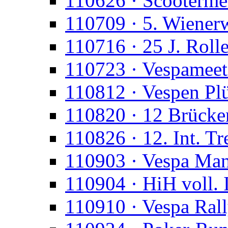
110626 · Scootermei
110709 · 5. Wienerw
110716 · 25 J. Roll
110723 · Vespameet
110812 · Vespen Pl
110820 · 12 Brücke
110826 · 12. Int. Tr
110903 · Vespa Man
110904 · HiH voll. 
110910 · Vespa Ral