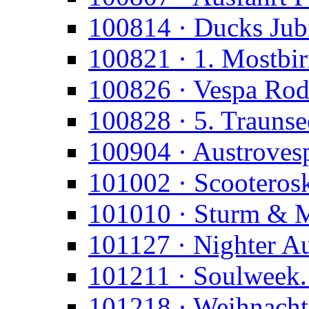
100814 · Ducks Jub
100821 · 1. Mostbi
100826 · Vespa Rod
100828 · 5. Trauns
100904 · Austroves
101002 · Scooteros
101010 · Sturm & 
101127 · Nighter A
101211 · Soulweek.
101218 · Weihnacht