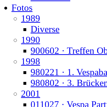
Fotos
1989
Diverse
1990
900602 · Treffen O
1998
980221 · 1. Vespaba
980802 · 3. Brücke
2001
011027 · Vespa Part