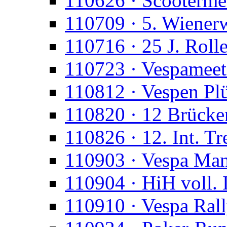
110626 · Scootermei
110709 · 5. Wienerw
110716 · 25 J. Roll
110723 · Vespameet
110812 · Vespen Pl
110820 · 12 Brücke
110826 · 12. Int. Tr
110903 · Vespa Man
110904 · HiH voll. 
110910 · Vespa Ral