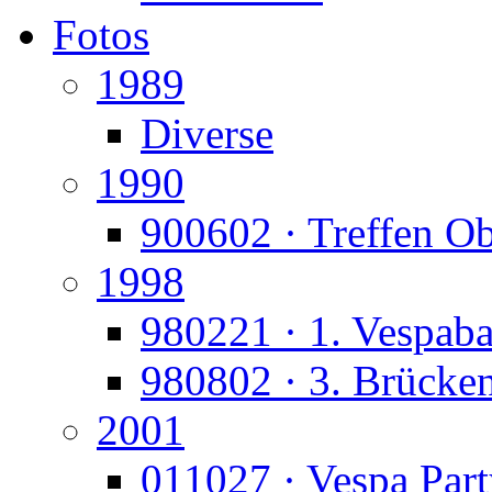
Fotos
1989
Diverse
1990
900602 · Treffen O
1998
980221 · 1. Vespaba
980802 · 3. Brücke
2001
011027 · Vespa Part