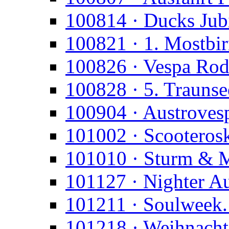
100814 · Ducks Jub
100821 · 1. Mostbi
100826 · Vespa Rod
100828 · 5. Trauns
100904 · Austroves
101002 · Scooteros
101010 · Sturm & 
101127 · Nighter A
101211 · Soulweek.
101218 · Weihnacht