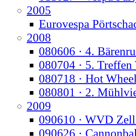
2005
Eurovespa Pörtscha
2008
080606 · 4. Bärenr
080704 · 5. Treffen
080718 · Hot Whee
080801 · 2. Mühlvie
2009
090610 · WVD Zell
090626 · Cannonbal