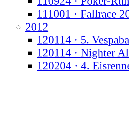
110924 · Poker-Ru
111001 · Fallrace 2
2012
120114 · 5. Vespaba
120114 · Nighter A
120204 · 4. Eisrenn
120225 · Custom S
120225 · Pontedera
120317 · 1. Bastard
120324 · LCA Nigh