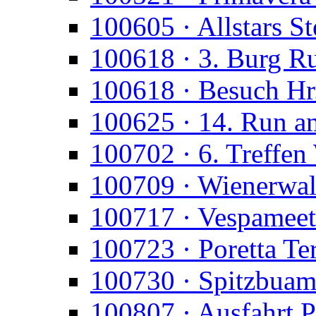
100605 · Allstars St
100618 · 3. Burg R
100618 · Besuch Hr
100625 · 14. Run a
100702 · 6. Treffen
100709 · Wienerwald
100717 · Vespameet
100723 · Poretta T
100730 · Spitzbua
100807 · Ausfahrt P