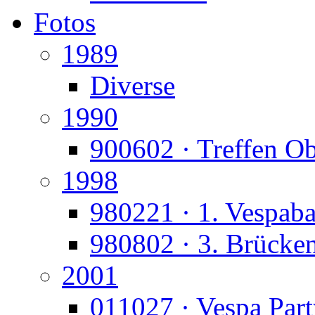
Fotos
1989
Diverse
1990
900602 · Treffen O
1998
980221 · 1. Vespaba
980802 · 3. Brücke
2001
011027 · Vespa Part