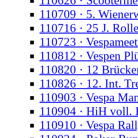
110626 · Scootermei
110709 · 5. Wienerw
110716 · 25 J. Roll
110723 · Vespameet
110812 · Vespen Pl
110820 · 12 Brücke
110826 · 12. Int. Tr
110903 · Vespa Man
110904 · HiH voll. 
110910 · Vespa Ral