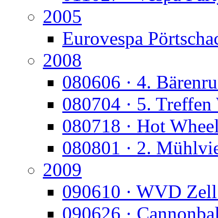
2005
Eurovespa Pörtscha
2008
080606 · 4. Bärenr
080704 · 5. Treffen
080718 · Hot Whee
080801 · 2. Mühlvie
2009
090610 · WVD Zell
090626 · Cannonbal