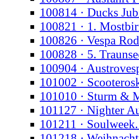
100814 · Ducks Jub
100821 · 1. Mostbi
100826 · Vespa Rod
100828 · 5. Trauns
100904 · Austroves
101002 · Scooteros
101010 · Sturm & 
101127 · Nighter A
101211 · Soulweek.
101218 · Weihnacht